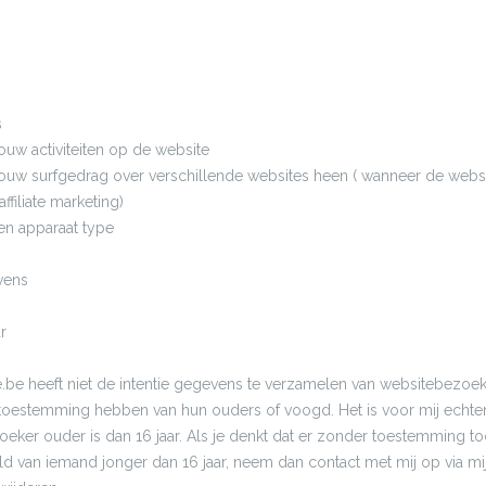
s
uw activiteiten op de website
ouw surfgedrag over verschillende websites heen ( wanneer de webs
ffiliate marketing)
en apparaat type
vens
r
e heeft niet de intentie gegevens te verzamelen van websitebezoek
r toestemming hebben van hun ouders of voogd. Het is voor mij echter 
oeker ouder is dan 16 jaar. Als je denkt dat er zonder toestemming to
d van iemand jonger dan 16 jaar, neem dan contact met mij op via mij