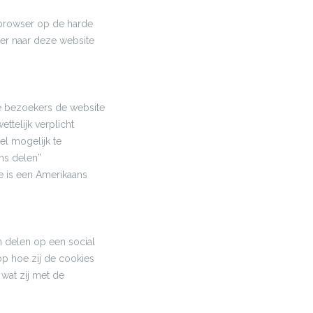
 browser op de harde
eer naar deze website
e bezoekers de website
ttelijk verplicht
l mogelijk te
ns delen”
e is een Amerikaans
n delen op een social
p hoe zij de cookies
wat zij met de