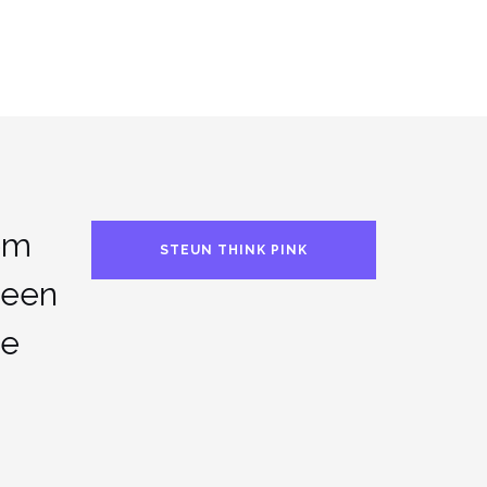
om
STEUN THINK PINK
leen
te