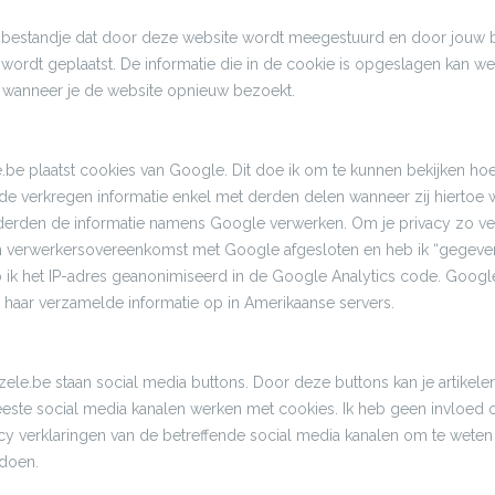
in bestandje dat door deze website wordt meegestuurd en door jouw
 wordt geplaatst. De informatie die in de cookie is opgeslagen kan w
 wanneer je de website opnieuw bezoekt.
be plaatst cookies van Google. Dit doe ik om te kunnen bekijken ho
e verkregen informatie enkel met derden delen wanneer zij hiertoe we
derden de informatie namens Google verwerken. Om je privacy zo vee
 verwerkersovereenkomst met Google afgesloten en heb ik “gegeve
 ik het IP-adres geanonimiseerd in de Google Analytics code. Googl
r haar verzamelde informatie op in Amerikaanse servers.
e.be staan social media buttons. Door deze buttons kan je artikele
ste social media kanalen werken met cookies. Ik heb geen invloed o
acy verklaringen van de betreffende social media kanalen om te weten 
 doen.