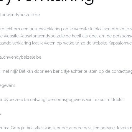
salonwendybelzele.be
erplicht om een privacyverklaring op je website te plaatsen om zo te
De website Kapsalonwendybelzele.be heeft als doel om de persoons
taande verklaring laat ik weten op welke wijze de website Kapsalonwe
alonwendybelzele.be
 met mij? Dat kan door een berichtje achter te laten op de contactpa
egevens
ndybelzele.be ontvangt persoonsgegevens van lezers middels:
s
ramma Google Analytics kan ik onder andere bekijken hoeveel lezers m