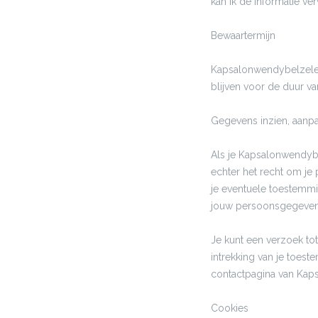
kan ik de informatie ver
Bewaartermijn
Kapsalonwendybelzele.b
blijven voor de duur van
Gegevens inzien, aanpa
Als je Kapsalonwendyb
echter het recht om je 
je eventuele toestemmi
jouw persoonsgegeven
Je kunt een verzoek tot
intrekking van je toes
contactpagina van Kap
Cookies