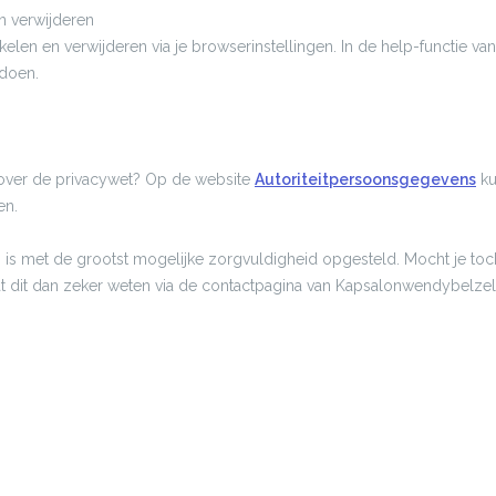
n verwijderen
kelen en verwijderen via je browserinstellingen. In de help-functie va
 doen.
 over de privacywet? Op de website
Autoriteitpersoonsgegevens
ku
en.
g is met de grootst mogelijke zorgvuldigheid opgesteld. Mocht je toc
aat dit dan zeker weten via de contactpagina van Kapsalonwendybelzel