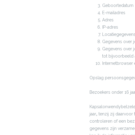
Geboortedatum
E-mailadres
Adres
IP-adres
Locatiegegeven
Gegevens over jo
Gegevens over j
tot bijvoorbeeld a
Internetbrowser 
Opslag persoonsgege
Bezoekers onder 16 jaa
Kapsalonwendybelzele.b
jaar
,
tenzij zij daarvoo
controleren of een bez
gegevens zijn verzamel