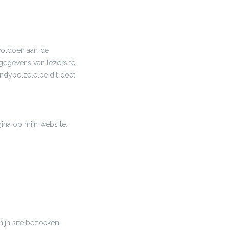
 voldoen aan de
gegevens van lezers te
ndybelzele.be dit doet.
gina op mijn website.
ijn site bezoeken,