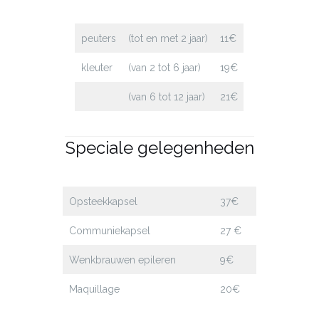
peuters
(tot en met 2 jaar)
11€
kleuter
(van 2 tot 6 jaar)
19€
(van 6 tot 12 jaar)
21€
Speciale gelegenheden
Opsteekkapsel
37€
Communiekapsel
27 €
Wenkbrauwen epileren
9€
Maquillage
20€