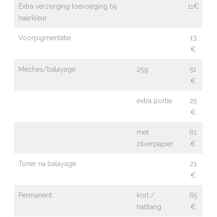
Extra verzorging toevoeging bij
11€
haarkleur
Voorpigmentatie
13
€
Mèches/balayage
25g
51
€
extra portie
25
€
met
61
zilverpapier
€
Toner na balayage
21
€
Permanent
kort /
65
halflang
€