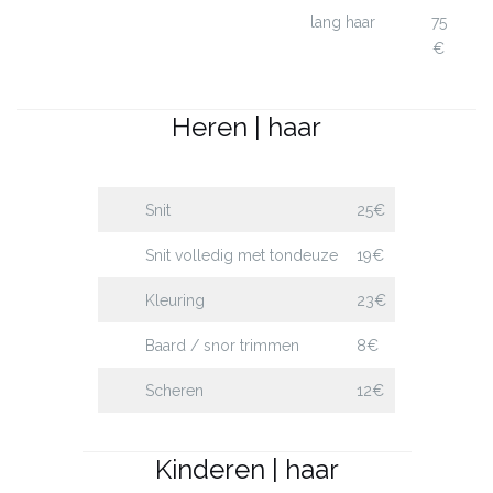
lang haar
75
€
Heren | haar
Snit
25€
Snit volledig met tondeuze
19€
Kleuring
23€
Baard / snor trimmen
8€
Scheren
12€
Kinderen | haar