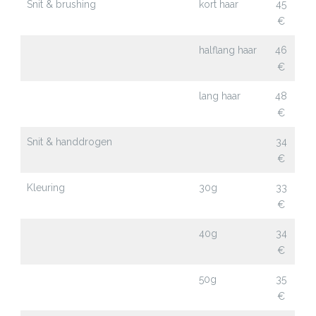
Snit & brushing
kort haar
45
€
halflang haar
46
€
lang haar
48
€
Snit & handdrogen
34
€
Kleuring
30g
33
€
40g
34
€
50g
35
€