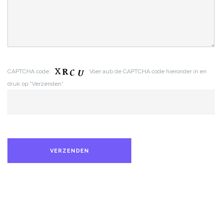
CAPTCHA code:
Voer aub de CAPTCHA code hieronder in en
druk op “Verzenden”